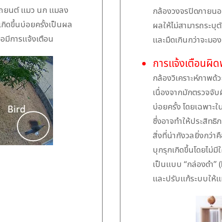
ารถยนต์ แมว นก แมลง
กล้องวงจรปิดภายนอ
กเกิดขึ้นบ่อยครั้งเป็นผล
ผลให้ไม่สามารถระบุตั
่อมีการแจ้งเตือน
และมืดเกินกว่าจะมองเ
การแจ้งเตือนผิ
กล้องวิเคราะห์ภาพด้
เนื่องจากมักตรวจจับผ
บ่อยครั้ง โดยเฉพาะใ
ซึ่งอาจทำให้ประสิท
สิ่งที่น่ากังวลยิ่งกว
บุกรุกเกิดขึ้นโดยไม่ม
เป็นแบบ “กล่องดำ” (b
และปรับแก้ระบบให้แม