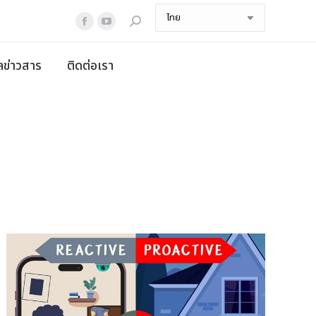
Search:
Facebook
YouTube
page
page
ูลข่าวสาร
ติดต่อเรา
opens
opens
in
in
new
new
window
window