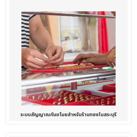
ระบบสัญญาณกันขโมยสำหรับร้านทองในสระบุรี