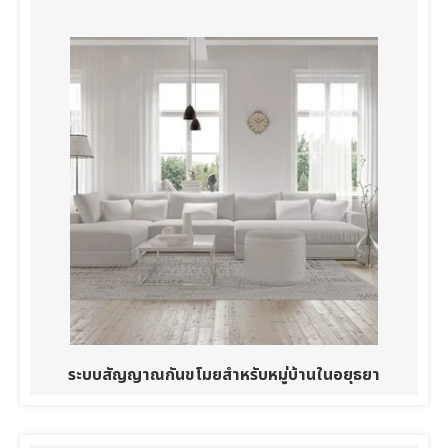
ระบบสัญญาณกันขโมยสำหรับหมู่บ้านในอยุธยา