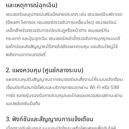
และเหตุการณ์ฉุกเฉิน)
เซนเซอร์และอุปกรณ์เสริมมีหลายประเภท เช่น เซนเซอร์อินฟราเรด
(Beam Sensor, เซนเซอร์ตรวจจับการเคลื่อนไหว) เซนเซอร์แม่
เหล็กสำหรับตรวจจับการเปิดประตูหรือหน้าต่าง เซนเซอร์กัน
กระแทก และปุ่มฉุกเฉิน เซนเซอร์เหล่านี้ตรวจจับการบุกรุกแบบเรี
ยลไทม์และส่งสัญญาณไร้สายไปยังแผงควบคุม และส่วนใหญ่ใช้
พลังงานจากแบตเตอรี่
2. แผงควบคุม (ศูนย์กลางระบบ)
แผงควบคุมรับสัญญาณจากเซนเซอร์และสั่งงานให้ระบบแจ้งเตือน
เชื่อมต่อกับสมาร์ตโฟนและบริการภายนอกผ่าน Wi-Fi หรือ SIM
การ์ด หลายรุ่นรองรับการควบคุมระยะไกลและตรวจสอบสถานะผ่าน
แอปพลิเคชันมือถือ
3. ฟังก์ชันและสัญญาณการแจ้งเตือน
เมื่อตรวจจับผู้บุกรุก ระบบจะเปิดไซเรนหรือไฟแฟลชเพื่อขับไล่ผู้