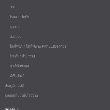
บ้าน
โรงงาน/โกดัง
ธนาคาร
สนามบิน
โรงไฟฟ้า / โรงไฟฟ้าพลังงานแสงอาทิตย์
ร้านค้า / สำนักงาน
ศูนย์เก็บข้อมูล
พิพิธภัณฑ์
ประตูอัตโนมัติ
ระบบอัตโนมัติในโรงงาน
ลิงค์อื่นๆ