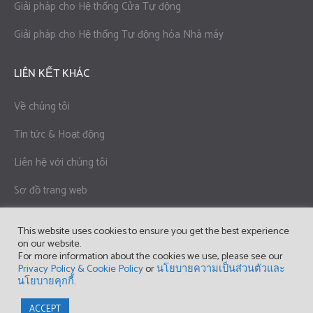
Giải pháp cho Hệ thống Cửa Tự động
Giải pháp cho Hệ thống Tự động hóa Nhà máy
LIÊN KẾT KHÁC
Về chúng tôi
Tin tức & Hoạt động
Liên hệ với chúng tôi
Sơ đồ trang web
Chính sách Bảo mật & Chính sách Cookie
This website uses cookies to ensure you get the best experience
on our website.
Điều khoản sử dụng
For more information about the cookies we use, please see our
Privacy Policy & Cookie Policy
or
นโยบายความเป็นส่วนตัวและ
นโยบายคุกกี้
.
Copyright © 2023 OPTEX (THAILAND) CO., LTD.
ACCEPT