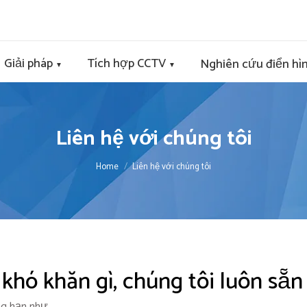
Giải pháp
Tích hợp CCTV
Nghiên cứu điển hì
▼
▼
Liên hệ với chúng tôi
You are here:
Home
Liên hệ với chúng tôi
khó khăn gì, chúng tôi luôn sẵn
ng hạn như…