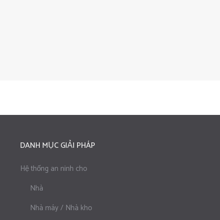
DANH MỤC GIẢI PHÁP
Hệ thống an ninh cho
Nhà
Nhà máy / Nhà kho