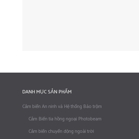
DANH MỤC SẢN PHẨM
Cảm biến An ninh và Hệ thống Báo trộm
Cảm Biến tia hồng ngoại Photobeam
Cảm biến chuyển động ngoài trời