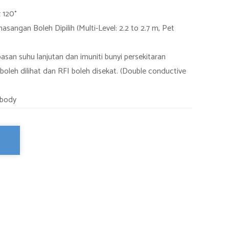
 120°
sangan Boleh Dipilih (Multi-Level: 2.2 to 2.7 m, Pet
an suhu lanjutan dan imuniti bunyi persekitaran
leh dilihat dan RFI boleh disekat. (Double conductive
 body