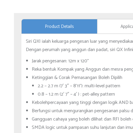
Product Details
Applic
Siri QXI ialah keluarga pengesan luar yang menyediaka
Dengan perumah yang anggun dan padat, siri QX Infi
Jarak pengesanan: 12m x 120°
Reka bentuk Kompak yang Anggun dan mesra pen
Ketinggian & Corak Pemasangan Boleh Dipilih
2.2 – 2.7 m (7′ 3″ – 8’11”): multi-level pattern
0.8 – 1.2 m (2′ 7″ – 4′ ) : pet-alley pattern
Kebolehpercayaan yang tinggi dengan logik AND 
Berfungsi untuk mengurangkan pengesanan palsu dar
Gangguan cahaya yang boleh dilihat dan RFI boleh d
SMDA logic untuk pampasan suhu lanjutan dan imuni