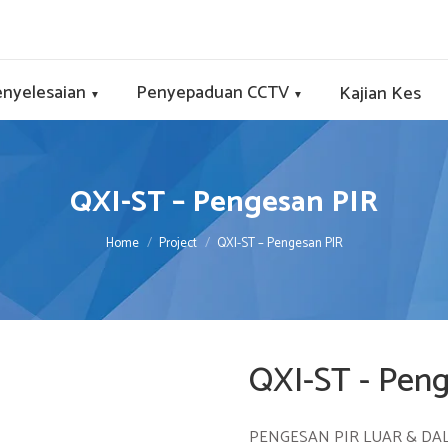
nyelesaian
Penyepaduan CCTV
Kajian Kes
▼
▼
QXI-ST – Pengesan PIR
You are here:
Home
Project
QXI-ST – Pengesan PIR
QXI-ST - Pen
PENGESAN PIR LUAR & DA