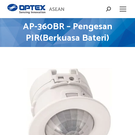
Search:
AP-360BR – Pengesan
You are here:
PIR(Berkuasa Bateri)