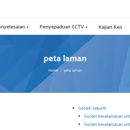
nyelesaian
Penyepaduan CCTV
Kajian Kes
▼
▼
peta laman
You are here:
Home
peta laman
Sistem sekuriti
Sistem keselamatan un
Sistem keselamatan unt