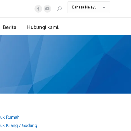
Search:
Facebook
YouTube
page
page
Berita
Hubungi kami.
opens
opens
in
in
new
new
window
window
tuk Rumah
uk Kilang / Gudang