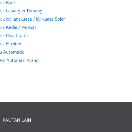
tuk Bank
tuk Lapangan Terbang
 loji Janakuasa / loji kuasa Solar
uk Kedai / Pejabat
tuk Pusat data
tuk Muzium
tu Automatik
tem Automasi Kilang
PAUTAN LAIN