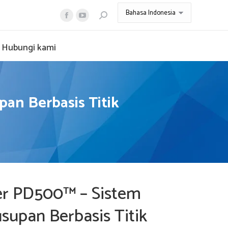
Search:
Facebook
YouTube
page
page
Hubungi kami
opens
opens
in
in
new
new
window
window
an Berbasis Titik
er PD500™ – Sistem
supan Berbasis Titik