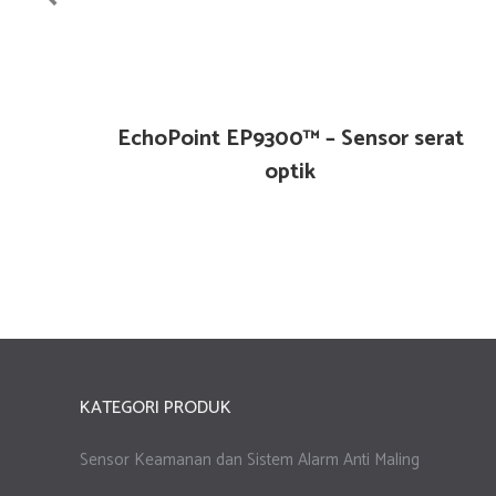
r
EchoPoint EP9300™ – Sensor serat
n
optik
KATEGORI PRODUK
Sensor Keamanan dan Sistem Alarm Anti Maling