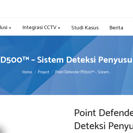
lusi
Integrasi CCTV
Studi Kasus
Berita
▼
▼
D500™ – Sistem Deteksi Penyusup
You are here:
Home
Project
Point Defender PD500™ – Sistem…
Point Defend
Deteksi Penyu